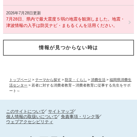
2026年7月28日更新
7月28日、県内で最大震度５弱の地震を観測しました。地震・
津波情報の入手は防災ナビ・まもるくんを活用ください。
情報が見つからない時は
トップページ
>
テーマから探す
>
防災・くらし
>
消費生活
>
福岡県消費生
活センター
>
若者に対する消費者教育～消費者教育に従事する先生をサポ
ート～
このサイトについて
サイトマップ
個人情報の取扱いについて
免責事項・リンク等
ウェブアクセシビリティ