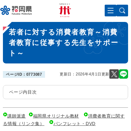
ペ
メニューを飛ばして本文へ
ー
ジ
の
本
先
若者に対する消費者教育～消費
文
頭
で
者教育に従事する先生をサポー
す
ト～
。
更新日：2026年4月1日更新
ページID：0773087
ページ内目次
講師派遣
福岡県オリジナル教材
消費者教育に関す
る情報（リンク集）
パンフレット・DVD