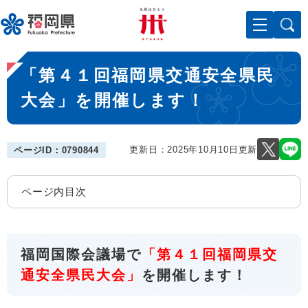
ペ
メニューを飛ばして本文へ
ー
ジ
の
本
先
「第４１回福岡県交通安全県民
文
頭
で
大会」を開催します！
す
。
更新日：2025年10月10日更新
ページID：0790844
ページ内目次
福岡国際会議場で
「第４１回福岡県交
通安全県民大会」
を開催します！