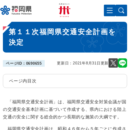
ペ
メニューを飛ばして本文へ
ー
ジ
の
本
先
第１１次福岡県交通安全計画を
文
頭
で
決定
す
。
更新日：2021年8月31日更新
ページID：0690655
ページ内目次
「福岡県交通安全計画」は、福岡県交通安全対策会議が国
の交通安全基本計画に基づいて作成する、県内における陸上
交通の安全に関する総合的かつ長期的な施策の大綱です。
福岡県交通安全計画は、昭和４６年から５年ごとに作成さ