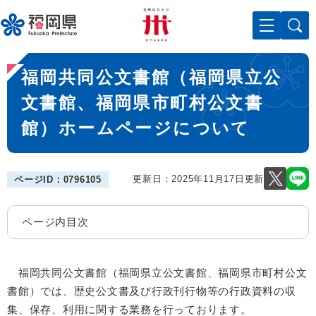
ペ
メニューを飛ばして本文へ
ー
ジ
の
本
先
福岡共同公文書館（福岡県立公
文
頭
で
文書館、福岡県市町村公文書
す
館）ホームページについて
。
更新日：2025年11月17日更新
ページID：0796105
ページ内目次
福岡共同公文書館（福岡県立公文書館、福岡県市町村公文
書館）では、歴史公文書及び行政刊行物等の行政資料の収
集、保存、利用に関する業務を行っております。