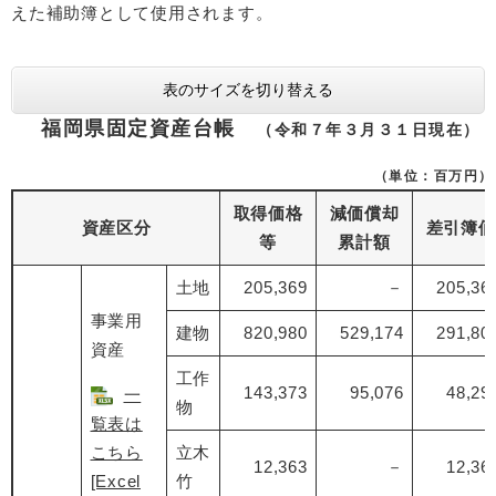
えた補助簿として使用されます。
表のサイズを切り替える
福岡県固定資産台帳
（令和７年３月３１日現在）
（単位：百万円）
取得価格
減価償却
資産区分
差引簿価
等
累計額
土地
205,369
－
205,36
事業用
建物
820,980
529,174
291,80
資産
工作
143,373
95,076
48,29
一
物
覧表は
こちら
立木
12,363
－
12,36
[Excel
竹