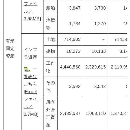
ファイ
船舶
3,847
3,700
14
ル／
3.98MB]
浮標
1,764
1,270
49
等
土地
714,509
－
714,50
有形
固定
インフ
建物
18,273
10,133
8,14
資産
ラ資産
工作
4,440,568
2,329,615
2,110,95
一
物
覧表は
その
こちら
3,592
3,542
5
他
[Excel
ファイ
所有
ル／
外管
2,439,987
1,069,110
1,370,87
9.7MB]
理資
産