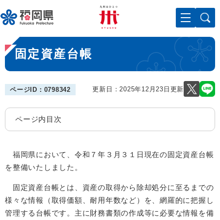
ペ
メニューを飛ばして本文へ
ー
ジ
の
本
先
固定資産台帳
文
頭
で
す
。
更新日：2025年12月23日更新
ページID：0798342
ページ内目次
福岡県において、令和７年３月３１日現在の固定資産台帳
を整備いたしました。
固定資産台帳とは、資産の取得から除却処分に至るまでの
様々な情報（取得価額、耐用年数など）を、網羅的に把握し
管理する台帳です。主に財務書類の作成等に必要な情報を備