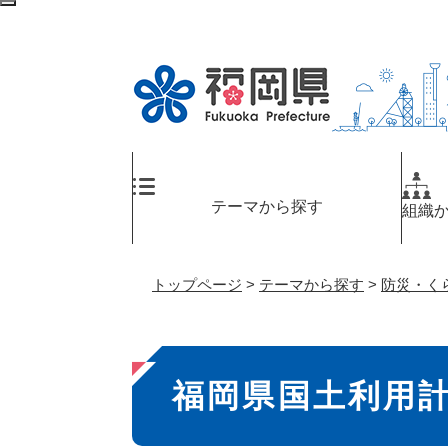
ペ
検
ー
索
ジ
エ
の
リ
先
ア
頭
へ
で
す
。
テーマから探す
組織
トップページ
>
テーマから探す
>
防災・く
本
福岡県国土利用
文