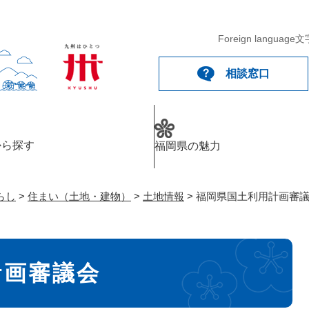
メニューを飛ばして本文へ
Foreign language
文
相談窓口
から探す
福岡県の魅力
らし
>
住まい（土地・建物）
>
土地情報
>
福岡県国土利用計画審
計画審議会