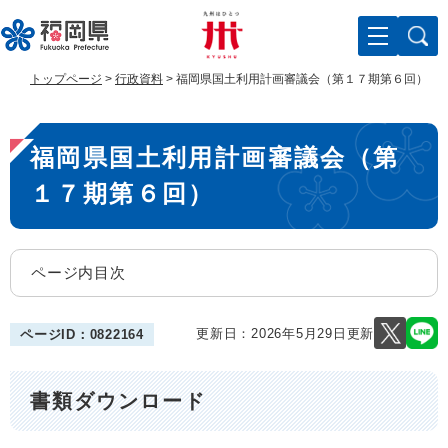
ペ
メ
ー
ニ
ジ
ュ
の
ー
トップページ
>
行政資料
>
福岡県国土利用計画審議会（第１７期第６回）
先
を
頭
飛
本
で
ば
福岡県国土利用計画審議会（第
す
し
文
。
て
１７期第６回）
本
文
へ
ページ内目次
更新日：2026年5月29日更新
ページID：0822164
書類ダウンロード