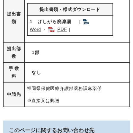
提出書類・様式ダウンロード
提出書
類
1 けしがら廃棄届
［
Word
・
PDF
］
提出部
1部
数
手 数
なし
料
福岡県保健医療介護部薬務課麻薬係
申請先
※直接又は郵送
このページに関するお問い合わせ先