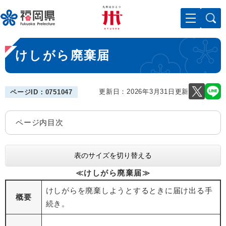
ペ
メニューを飛ばして本文へ
ー
ジ
の
本
先
けしがら廃棄届
文
頭
で
す
。
更新日：2026年3月31日更新
ページID：0751047
ページ内目次
表のサイズを切り替える
≪けしがら廃棄届≫
けしがらを廃棄しようとするときに届け出る手
概要
続き。