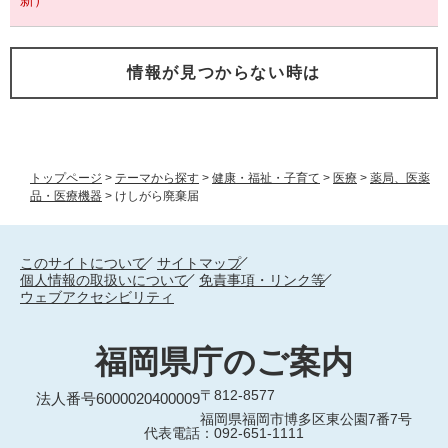
新）
情報が見つからない時は
トップページ
>
テーマから探す
>
健康・福祉・子育て
>
医療
>
薬局、医薬
品・医療機器
>
けしがら廃棄届
このサイトについて
サイトマップ
個人情報の取扱いについて
免責事項・リンク等
ウェブアクセシビリティ
福岡県庁のご案内
〒812-8577
法人番号6000020400009
福岡県福岡市博多区東公園7番7号
代表電話：092-651-1111