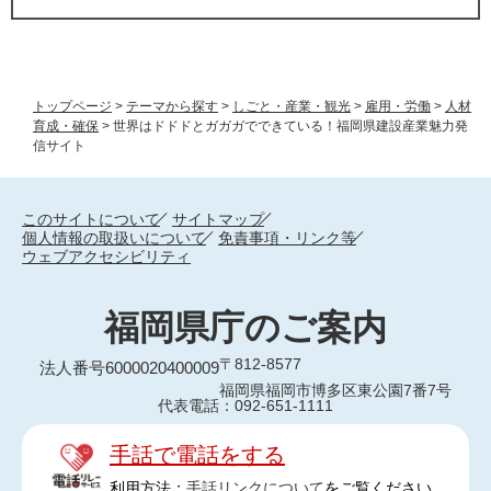
トップページ
>
テーマから探す
>
しごと・産業・観光
>
雇用・労働
>
人材
育成・確保
>
世界はドドドとガガガでできている！福岡県建設産業魅力発
信サイト
このサイトについて
サイトマップ
個人情報の取扱いについて
免責事項・リンク等
ウェブアクセシビリティ
福岡県庁のご案内
〒812-8577
法人番号6000020400009
福岡県福岡市博多区東公園7番7号
代表電話：092-651-1111
手話で電話をする
利用方法：
手話リンクについて
をご覧ください。