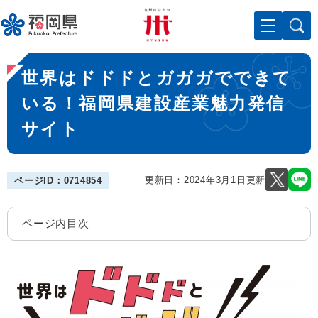
ペ
メニューを飛ばして本文へ
ー
ジ
の
本
先
世界はドドドとガガガでできて
文
頭
で
いる！福岡県建設産業魅力発信
す
サイト
。
更新日：2024年3月1日更新
ページID：0714854
ページ内目次