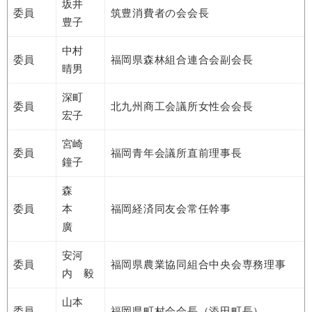
坂井
委員
筑豊消費者の会会長
豊子
中村
委員
福岡県森林組合連合会副会長
晴男
深町
委員
北九州商工会議所女性会会長
宏子
宮崎
委員
福岡青年会議所直前理事長
鐘子
森
委員
本
福岡経済同友会常任幹事
廣
安河
委員
福岡県農業協同組合中央会専務理事
内 毅
山本
委員
福岡県町村会会長（添田町長）