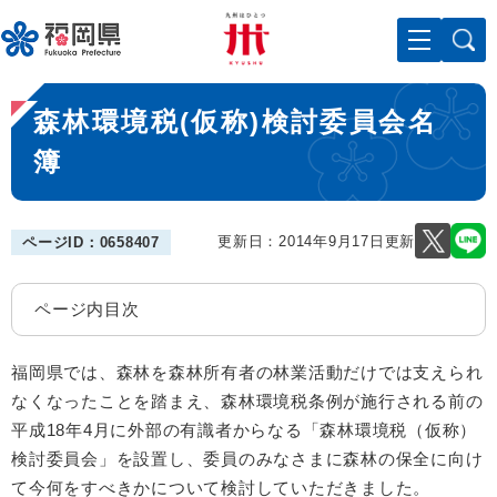
ペ
メニューを飛ばして本文へ
ー
ジ
の
本
先
森林環境税(仮称)検討委員会名
文
頭
で
簿
す
。
更新日：2014年9月17日更新
ページID：0658407
ページ内目次
福岡県では、森林を森林所有者の林業活動だけでは支えられ
なくなったことを踏まえ、森林環境税条例が施行される前の
平成18年4月に外部の有識者からなる「森林環境税（仮称）
検討委員会」を設置し、委員のみなさまに森林の保全に向け
て今何をすべきかについて検討していただきました。