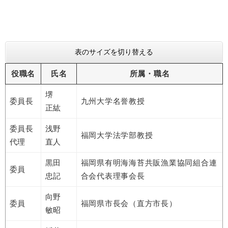
表のサイズを切り替える
役職名
氏名
所属・職名
堺
委員長
九州大学名誉教授
正紘
委員長
浅野
福岡大学法学部教授
代理
直人
黒田
福岡県有明海海苔共販漁業協同組合連
委員
忠記
合会代表理事会長
向野
委員
福岡県市長会（直方市長）
敏昭