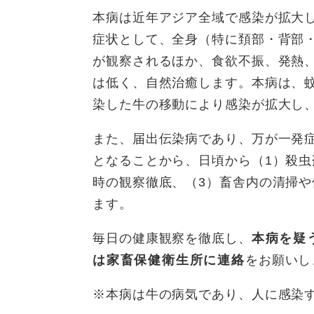
本病は近年アジア全域で感染が拡大
症状として、全身（特に頚部・背部
が観察されるほか、食欲不振、発熱
は低く、自然治癒します。本病は、
染した牛の移動により感染が拡大し
また、届出伝染病であり、万が一発
となることから、日頃から（1）殺虫
時の観察徹底、（3）畜舎内の清掃
ます。
毎日の健康観察を徹底し、
本病を疑
は家畜保健衛生所に連絡
をお願いし
※本病は牛の病気であり、人に感染