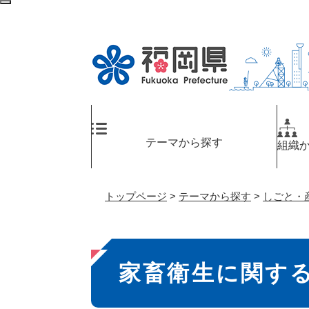
ペ
検
ー
索
ジ
エ
の
リ
先
ア
頭
へ
で
す
。
テーマから探す
組織
トップページ
>
テーマから探す
>
しごと・
本
家畜衛生に関す
文