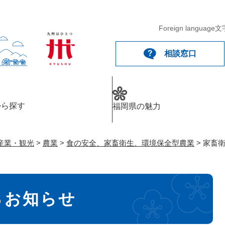
メニューを飛ばして本文へ
Foreign language
文
相談窓口
から探す
福岡県の魅力
産業・観光
>
農業
>
食の安全、家畜衛生、環境保全型農業
>
家畜
るお知らせ