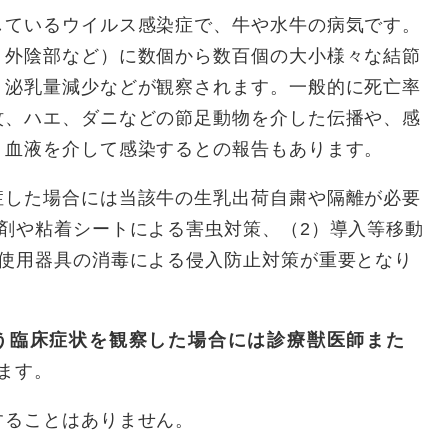
しているウイルス感染症で、牛や水牛の病気です。
・外陰部など）に数個から数百個の大小様々な結節
、泌乳量減少などが観察されます。一般的に死亡率
蚊、ハエ、ダニなどの節足動物を介した伝播や、感
、血液を介して感染するとの報告もあります。
症した場合には当該牛の生乳出荷自粛や隔離が必要
剤や粘着シートによる害虫対策、（2）導入等移動
や使用器具の消毒による侵入防止対策が重要となり
う臨床症状を観察した場合には診療獣医師また
ます。
することはありません。