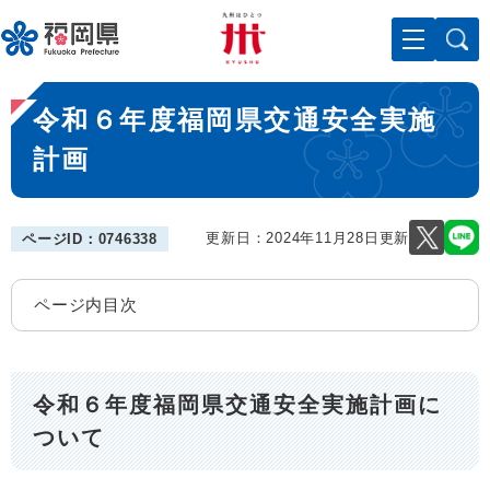
ペ
メニューを飛ばして本文へ
ー
ジ
の
本
先
令和６年度福岡県交通安全実施
文
頭
で
計画
す
。
更新日：2024年11月28日更新
ページID：0746338
ページ内目次
令和６年度福岡県交通安全実施計画に
ついて