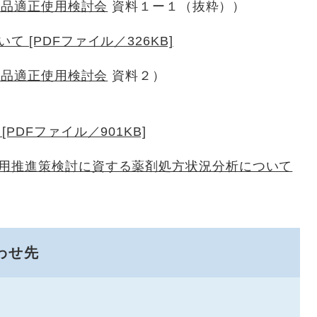
薬品適正使用検討会
資料１ー１（抜粋））
 [PDFファイル／326KB]
薬品適正使用検討会
資料２）
PDFファイル／901KB]
用推進策検討に資する薬剤処方状況分析について
わせ先