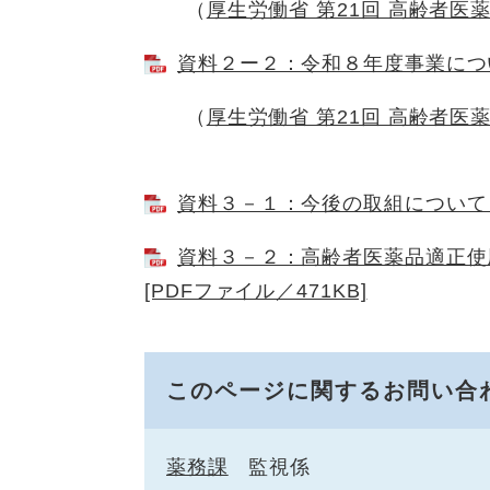
（
厚生労働省 第21回 高齢者医
資料２ー２：令和８年度事業について
（
厚生労働省 第21回 高齢者医
資料３－１：今後の取組について [
資料３－２：高齢者医薬品適正使
[PDFファイル／471KB]
このページに関するお問い合
薬務課
監視係