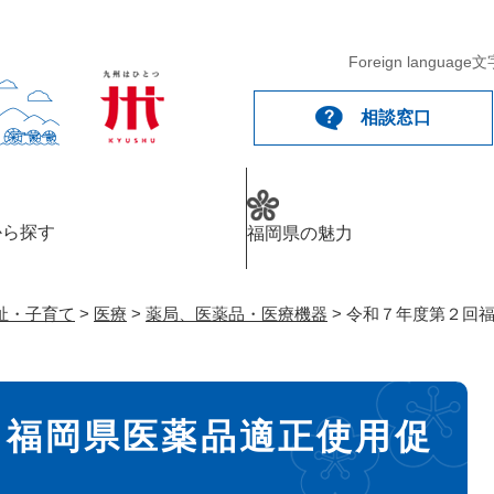
メニューを飛ばして本文へ
Foreign language
文
相談窓口
から探す
福岡県の魅力
祉・子育て
>
医療
>
薬局、医薬品・医療機器
>
令和７年度第２回
回福岡県医薬品適正使用促