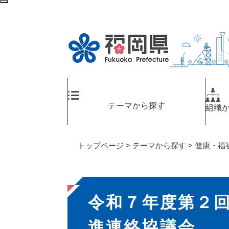
ペ
検
ー
索
ジ
エ
の
リ
先
ア
頭
へ
で
す
。
テーマから探す
組織
トップページ
>
テーマから探す
>
健康・福
本
令和７年度第２
文
進連絡協議会