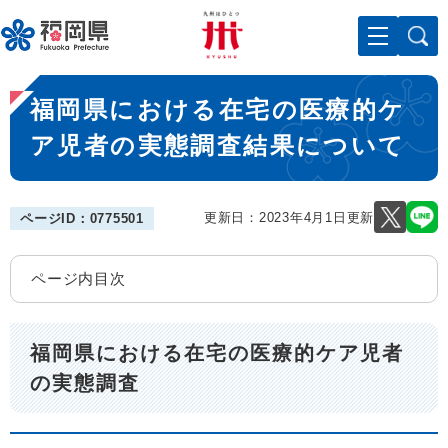
ペ
メニューを飛ばして本文へ
ー
ジ
の
本
先
福岡県における在宅の医療的ケ
文
頭
で
ア児者の実態調査結果について
す
。
更新日：2023年4月1日更新
ページID：0775501
ページ内目次
福岡県における在宅の医療的ケア児者
の実態調査