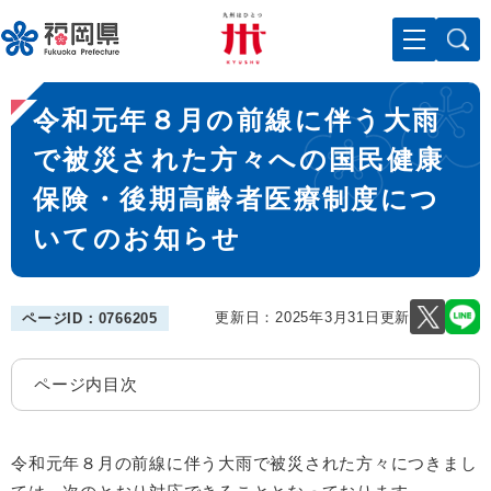
ペ
メニューを飛ばして本文へ
ー
ジ
の
本
先
令和元年８月の前線に伴う大雨
文
頭
で
で被災された方々への国民健康
す
保険・後期高齢者医療制度につ
。
いてのお知らせ
更新日：2025年3月31日更新
ページID：0766205
ページ内目次
令和元年８月の前線に伴う大雨で被災された方々につきまし