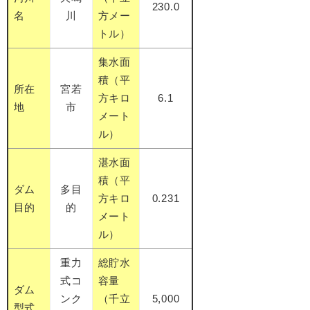
230.0
名
川
方メー
トル）
集水面
積（平
所在
宮若
方キロ
6.1
地
市
メート
ル）
湛水面
積（平
ダム
多目
方キロ
0.231
目的
的
メート
ル）
重力
総貯水
式コ
容量
ダム
ンク
（千立
5,000
型式