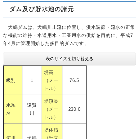
ダム及び貯水池の諸元
犬鳴ダムは、犬鳴川上流に位置し、洪水調節・流水の正常
な機能の維持・水道用水・工業用水の供給を目的に、平成7
年4月に管理開始した多目的ダムです。
表のサイズを切り替える
堤高
級別
1
（メー
76.5
トル）
堤頂長
水系
遠賀
（メー
230.0
名
川
トル）
堤体積
河川
犬鳴
（千立