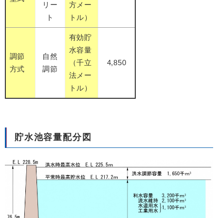
リー
方メー
ト
トル）
有効貯
水容量
調節
自然
（千立
4,850
方式
調節
法メー
トル）
貯水池容量配分図