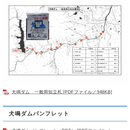
犬鳴ダム 一般周知立札 [PDFファイル／948KB]
犬鳴ダムパンフレット