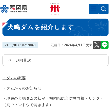
ペ
メニューを飛ばして本文へ
ー
ジ
の
本
先
犬鳴ダムを紹介します
文
頭
で
す
。
更新日：2024年4月1日更新
ページID：0719049
ページ内目次
・ダムの概要
・ダムからのお知らせ
・現在の犬鳴ダムの状況（福岡県総合防災情報へリンク）
（別ウィンドウで開きます）