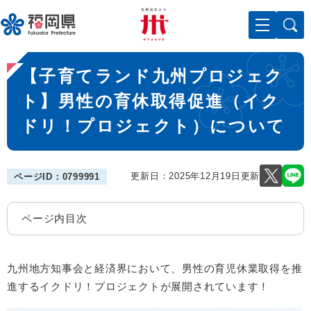
ペ
メニューを飛ばして本文へ
ー
ジ
の
本
先
【子育てランド九州プロジェク
文
頭
で
ト】男性の育休取得促進（イク
す
ドリ！プロジェクト）について
。
更新日：2025年12月19日更新
ページID：0799991
ページ内目次
九州地方知事会と経済界において、男性の育児休業取得を推
進するイクドリ！プロジェクトが展開されています！