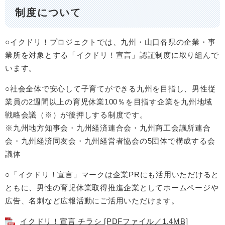
制度について
○イクドリ！プロジェクトでは、九州・山口各県の企業・事
業所を対象とする「イクドリ！宣言」認証制度に取り組んで
います。
○社会全体で安心して子育てができる九州を目指し、男性従
業員の2週間以上の育児休業100％を目指す企業を九州地域
戦略会議（※）が後押しする制度です。
※九州地方知事会・九州経済連合会・九州商工会議所連合
会・九州経済同友会・九州経営者協会の5団体で構成する会
議体
○「イクドリ！宣言」マークは企業PRにも活用いただけると
ともに、男性の育児休業取得推進企業としてホームページや
広告、名刺など広報活動にご活用いただけます。
イクドリ！宣言 チラシ [PDFファイル／1.4MB]