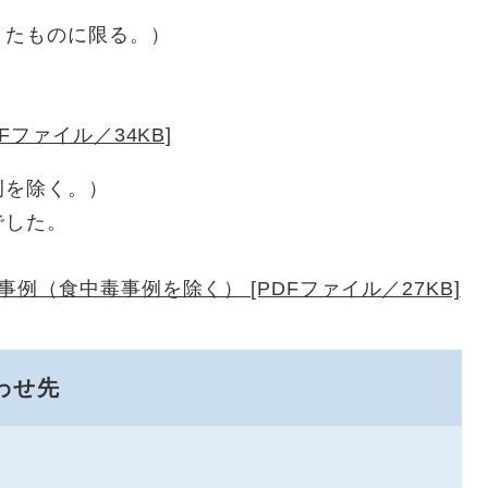
きたものに限る。）
ファイル／34KB]
例を除く。）
でした。
例（食中毒事例を除く） [PDFファイル／27KB]
わせ先