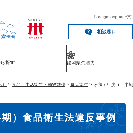
メニューを飛ばして本文へ
Foreign language
文
相談窓口
から探す
福岡県の魅力
らし
>
食品・生活衛生・動物愛護
>
食品衛生
>
令和７年度（上半
半期）食品衛生法違反事例