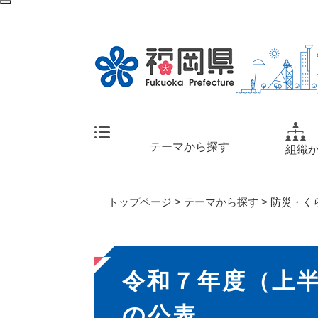
ペ
検
ー
索
ジ
エ
の
リ
先
ア
頭
へ
で
す
。
テーマから探す
組織
トップページ
>
テーマから探す
>
防災・く
本
令和７年度（上
文
の公表