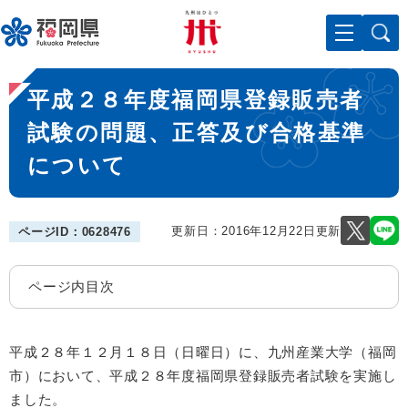
ペ
メニューを飛ばして本文へ
ー
ジ
の
本
先
平成２８年度福岡県登録販売者
文
頭
で
試験の問題、正答及び合格基準
す
について
。
更新日：2016年12月22日更新
ページID：0628476
ページ内目次
平成２８年１２月１８日（日曜日）に、九州産業大学（福岡
市）において、平成２８年度福岡県登録販売者試験を実施し
ました。