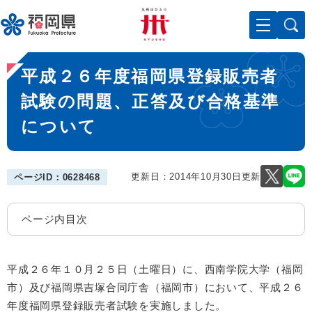
ペ
メニューを飛ばして本文へ
ー
ジ
の
本
先
平成２６年度福岡県登録販売者
文
頭
で
試験の問題、正答及び合格基準
す
について
。
更新日：2014年10月30日更新
ページID：0628468
ページ内目次
平成２６
年１０月２５日（土曜日）に、西南学院大学（福岡
市）及び福岡県吉塚合同庁舎（福岡市）において、平成２６
年度福岡県登録販売者試験を実施しました。