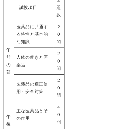
試験項目
題
数
医薬品に共通す
２
る特性と基本的
０
な知識
問
午
２
前
人体の働きと医
０
の
薬品
問
部
２
医薬品の適正使
０
用・安全対策
問
４
主な医薬品とそ
０
午
の作用
問
後