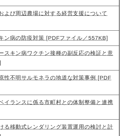
および周辺農場に対する経営支援について
病の防疫対策 [PDFファイル／557KB]
ースキン病ワクチン接種の副反応の検証と意
]
性不明サルモネラの地道な対策事例 [PDF
ベイランスに係る市町村との体制整備と連携
ける移動式レンダリング装置運用の検討と計