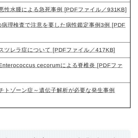
水腫による急死事例 [PDFファイル／931KB]
病理検査で注意を要した病性鑑定事例3例 [PDF
レラ症について [PDFファイル／417KB]
rococcus cecorumによる脊椎炎 [PDFファ
チトゾーン症～遺伝子解析が必要な発生事例