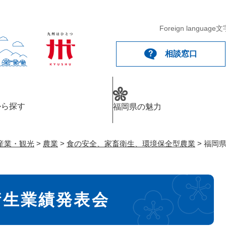
メニューを飛ばして本文へ
Foreign language
文
相談窓口
から探す
福岡県の魅力
産業・観光
>
農業
>
食の安全、家畜衛生、環境保全型農業
>
福岡
衛生業績発表会