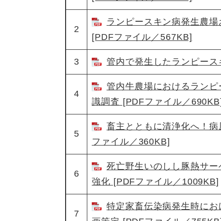
ランピースキン病発生農場
2
[PDFファイル／567KB]
3
管内で発生したランピースキン
管内牛農場におけるランピ
4
識調査 [PDFファイル／690KB
畜主とともに清浄化へ！病原
5
ファイル／360KB]
死亡野生いのしし豚熱サー
6
強化 [PDFファイル／1009KB]
特定家畜伝染病発生時にお
7