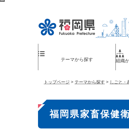
ペ
検
ー
索
ジ
エ
の
リ
先
ア
頭
へ
で
す
。
テーマから探す
組織
トップページ
>
テーマから探す
>
しごと・
本
福岡県家畜保健
文