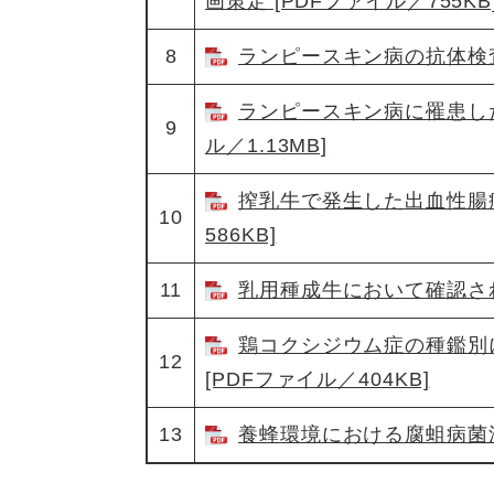
画策定 [PDFファイル／755KB
8
ランピースキン病の抗体検査方
ランピースキン病に罹患した
9
ル／1.13MB]
搾乳牛で発生した出血性腸症
10
586KB]
11
乳用種成牛において確認された
鶏コクシジウム症の種鑑別
12
[PDFファイル／404KB]
13
養蜂環境における腐蛆病菌浸潤