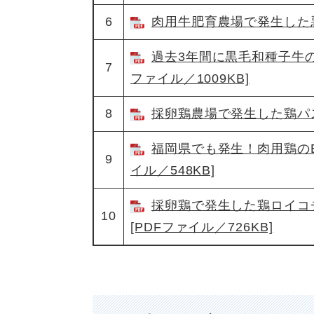
6
肉用牛肥育農場で発生した悪性
過去3年間に黒毛和種子牛の
7
ファイル／1009KB]
8
採卵鶏農場で発生した鶏パスツ
福岡県でも発生！肉用鶏のEnte
9
イル／548KB]
採卵鶏で発生した鶏ロイコ
10
[PDFファイル／726KB]