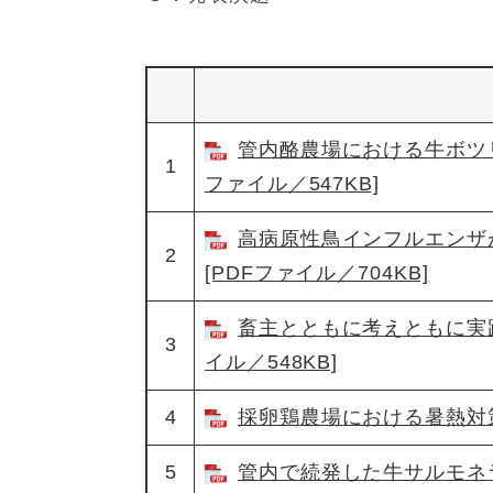
管内酪農場における牛ボツリ
1
ファイル／547KB]
高病原性鳥インフルエンザ
2
[PDFファイル／704KB]
畜主とともに考えともに実践
3
イル／548KB]
4
採卵鶏農場における暑熱対策の
5
管内で続発した牛サルモネラ症