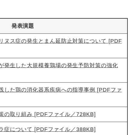
発表演題
ヌス症の発生とまん延防止対策について [PDF
が発生した大規模養鶏場の発生予防対策の強化
した鶏の消化器系疾病への指導事例 [PDFファ
取り組み [PDFファイル／728KB]
について [PDFファイル／388KB]