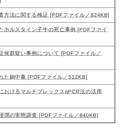
]
法に関する検証 [PDFファイル／824KB]
ホルスタイン子牛の死亡事例 [PDFファイ
候群疑い事例について [PDFファイル／
銅中毒 [PDFファイル／512KB]
におけるマルチプレックスqPCR法の活用
の実態調査 [PDFファイル／840KB]