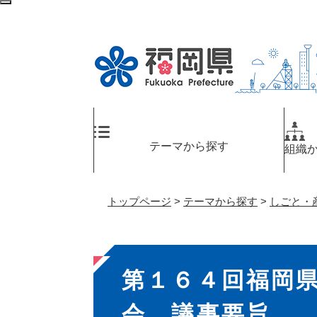
ペ
検
ー
索
ジ
エ
の
リ
先
ア
頭
へ
で
す
。
テーマから探す
組織
トップページ
>
テーマから探す
>
しごと・
本
第１６４回福岡
文
会 議事要旨