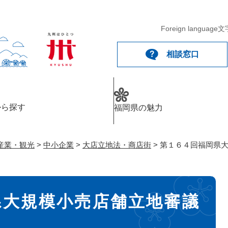
メニューを飛ばして本文へ
Foreign language
文
相談窓口
から探す
福岡県の魅力
産業・観光
>
中小企業
>
大店立地法・商店街
>
第１６４回福岡県
県大規模小売店舗立地審議