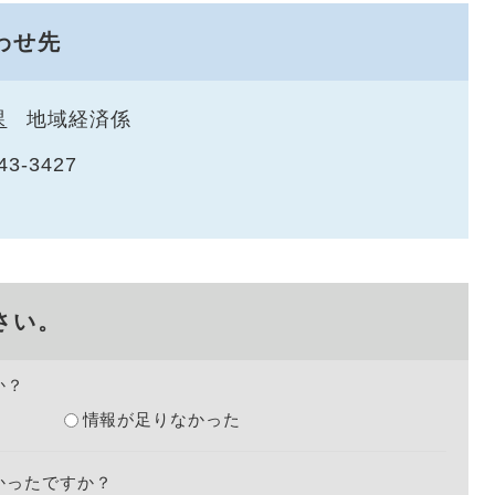
わせ先
課
地域経済係
43-3427
さい。
か？
情報が足りなかった
かったですか？