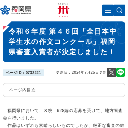
ペ
メニューを飛ばして本文へ
ー
ジ
の
本
先
令和６年度 第４６回「全日本中
文
頭
で
学生水の作文コンクール」福岡
す
県審査入賞者が決定しました！
。
更新日：2024年7月25日更新
ページID：0732221
ページ内目次
福岡県において、８校 628編の応募を受けて、地方審査
会を行いました。
作品はいずれも素晴らしいものでしたが、厳正な審査の結