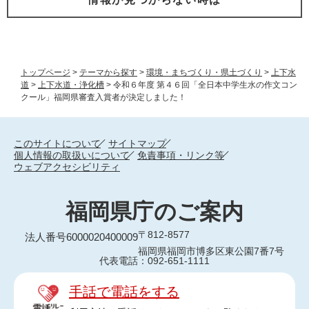
トップページ
>
テーマから探す
>
環境・まちづくり・県土づくり
>
上下水
道
>
上下水道・浄化槽
>
令和６年度 第４６回「全日本中学生水の作文コン
クール」福岡県審査入賞者が決定しました！
このサイトについて
サイトマップ
個人情報の取扱いについて
免責事項・リンク等
ウェブアクセシビリティ
福岡県庁のご案内
〒812-8577
法人番号6000020400009
福岡県福岡市博多区東公園7番7号
代表電話：092-651-1111
手話で電話をする