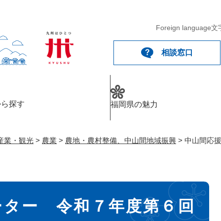
メニューを飛ばして本文へ
Foreign language
文
相談窓口
から探す
福岡県の魅力
産業・観光
>
農業
>
農地・農村整備、中山間地域振興
>
中山間応援
ーター 令和７年度第６回