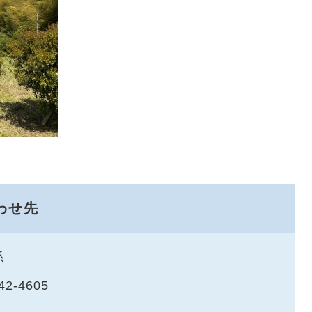
わせ先
係
42-4605