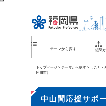
ペ
検
ー
索
ジ
エ
の
リ
先
ア
頭
へ
で
す
。
テーマから探す
組織
トップページ
>
テーマから探す
>
しごと・
珂川市）
本
中山間応援サポ
文