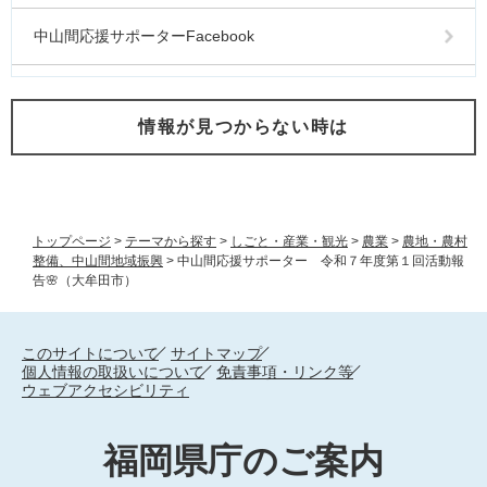
中山間応援サポーターFacebook
情報が見つからない時は
トップページ
>
テーマから探す
>
しごと・産業・観光
>
農業
>
農地・農村
整備、中山間地域振興
>
中山間応援サポーター 令和７年度第１回活動報
告🌸（大牟田市）
このサイトについて
サイトマップ
個人情報の取扱いについて
免責事項・リンク等
ウェブアクセシビリティ
福岡県庁のご案内