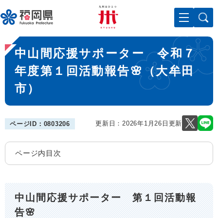
ペ
メニューを飛ばして本文へ
ー
ジ
の
本
先
中山間応援サポーター 令和７
文
頭
で
年度第１回活動報告🌸（大牟田
す
市）
。
更新日：2026年1月26日更新
ページID：0803206
ページ内目次
中山間応援サポーター 第１回活動報
告🌸