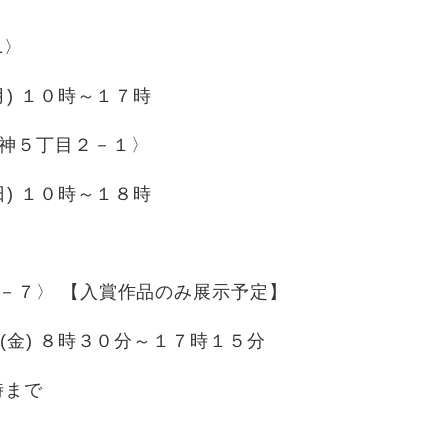
1〉
) １０時～１７時
神５丁目２－１〉
) １０時～１８時
－７〉 【入賞作品のみ展示予定】
金) ８時３０分～１７時１５分
時まで