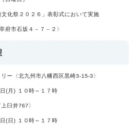
０２６」表彰式において実施
宰府市石坂４－７－２〉
程
ー〈北九州市八幡西区黒崎3-15-3〉
(月) １０時～１７時
上臼井767〉
(日) １０時～１７時