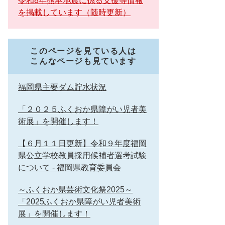
令和8年熊本地震に係る支援等情報
を掲載しています（随時更新）
このページを見ている人は
こんなページも見ています
福岡県主要ダム貯水状況
「２０２５ふくおか県障がい児者美
術展」を開催します！
【６月１１日更新】令和９年度福岡
県公立学校教員採用候補者選考試験
について - 福岡県教育委員会
～ふくおか県芸術文化祭2025～
「2025ふくおか県障がい児者美術
展」を開催します！