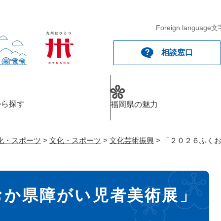
メニューを飛ばして本文へ
Foreign language
文
相談窓口
から探す
福岡県の魅力
化・スポーツ
>
文化・スポーツ
>
文化芸術振興
>
「２０２６ふく
おか県障がい児者美術展」