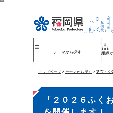
ペ
検
ー
索
ジ
エ
の
リ
先
ア
頭
へ
で
す
。
テーマから探す
組織
トップページ
>
テーマから探す
>
教育・文
本
「２０２６ふく
文
を開催します！