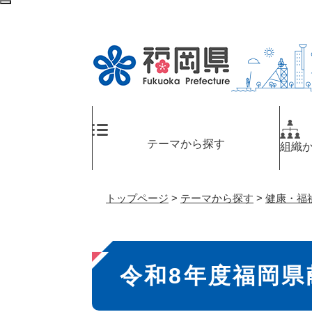
ペ
検
ー
索
ジ
エ
の
リ
先
ア
頭
へ
で
す
。
テーマから探す
組織
トップページ
>
テーマから探す
>
健康・福
本
令和8年度福岡県
文