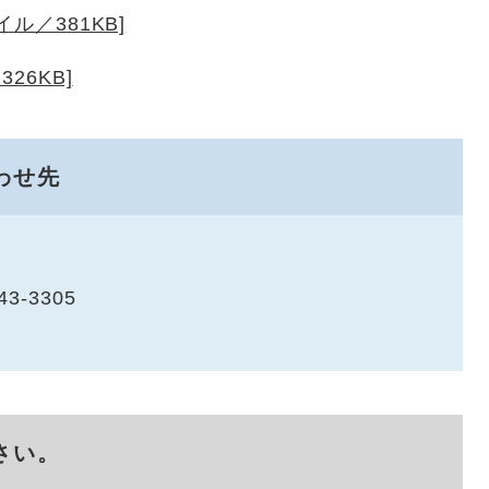
ル／381KB]
26KB]
わせ先
43-3305
さい。