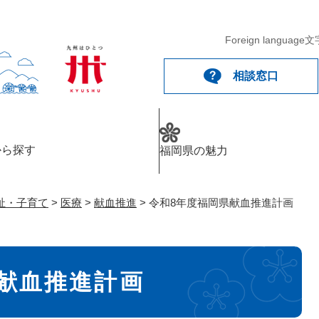
メニューを飛ばして本文へ
Foreign language
文
相談窓口
から探す
福岡県の魅力
祉・子育て
>
医療
>
献血推進
>
令和8年度福岡県献血推進計画
献血推進計画