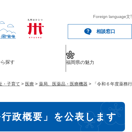
メニューを飛ばして本文へ
Foreign language
文
相談窓口
から探す
福岡県の魅力
祉・子育て
>
医療
>
薬局、医薬品・医療機器
>
「令和６年度薬務
務行政概要」を公表します