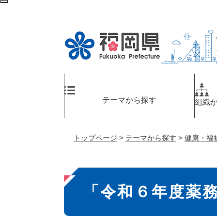
ペ
検
ー
索
ジ
エ
の
リ
先
ア
頭
へ
で
す
。
テーマから探す
組織
トップページ
>
テーマから探す
>
健康・福
本
「令和６年度薬
文