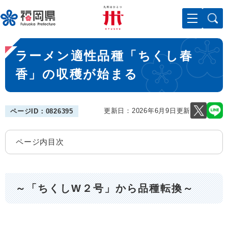
ペ
メニューを飛ばして本文へ
ー
ジ
の
本
先
ラーメン適性品種「ちくし春
文
頭
で
香」の収穫が始まる
す
。
更新日：2026年6月9日更新
ページID：0826395
ページ内目次
～「ちくしW２号」から品種転換～