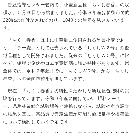
普及指導センター管内で、小麦新品種「ちくし春香」の収
穫が、５月26日から始まりました。令和８年産は筑後市で約
220haの作付がされており、1040ｔの生産を見込んでいま
す。
「ちくし春香」は主に中華麺に使用される硬質小麦であ
り、「ラー麦」として販売されている「ちくしW２号」の後
継品種として開発されました。従来の「ちくしＷ２号」に比
べて、短稈で倒伏やコムギ黄斑病に強い特性があります。県
全体では、令和９年産までに「ちくしW２号」から「ちくし
春香」への全面切替を計画しています。
現在、「ちくし春香」の特性を活かした新規配合肥料の試
験を行っています。令和９年産に向けてJA、肥料メーカ
ー、県農林業総合試験場等と連携しながら、試験や定点調査
の結果を基に、高品質で安定生産が可能な施肥基準や播種量
について検討していく予定です。