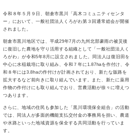
令和８年５月９日、朝倉市黒川「高木コミュニティセンタ
ー」において、一般社団法人くろがわ第３回通常総会が開催
されました。
朝倉市黒川地区では、平成29年7月の九州北部豪雨の被災後
に復旧した農地を守り活用する組織として「一般社団法人く
ろがわ」が令和5年8月に設立されました。同法人は復旧田を
中心に水稲栽培に取り組み、令和７年に1.87haを作付け、令
和８年には3.8haの作付けが計画されており、新たな販路を
拡大するなど前向きに取り組んでいます。また、新たに薬用
作物の作付けにも取り組んでおり、営農活動が徐々に増えつ
つあります。
さらに、地域の住民も参加した「黒川環境保全組合」の活動
では、同法人が多面的機能支払交付金の事務局を担い、農道
や水路といった地域資源を保全する共同活動を行っていま
す。