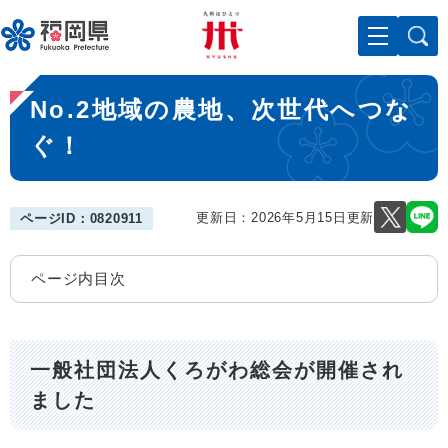
ペ
メニューを飛ばして本文へ
ー
ジ
の
本
先
No.2地域の農地、次世代へつな
文
頭
で
ぐ！
す
。
更新日：2026年5月15日更新
ページID：0820911
ページ内目次
一般社団法人くろがわ総会が開催され
ました