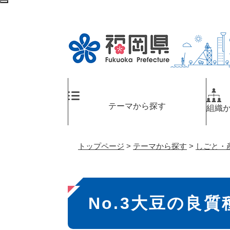
ペ
検
ー
索
ジ
エ
の
リ
先
ア
頭
へ
で
す
。
テーマから探す
組織
トップページ
>
テーマから探す
>
しごと・
本
No.3大豆の良
文