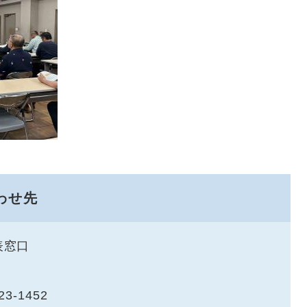
わせ先
表窓口
23-1452