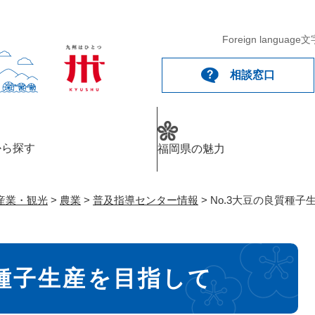
メニューを飛ばして本文へ
Foreign language
文
相談窓口
から探す
福岡県の魅力
産業・観光
>
農業
>
普及指導センター情報
>
No.3大豆の良質種子
質種子生産を目指して