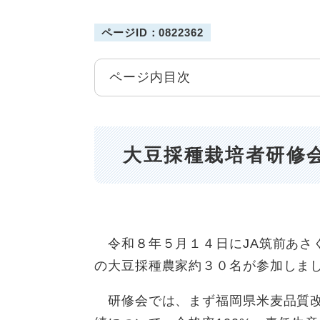
ページID：0822362
ページ内目次
大豆採種栽培者研修
令和８年５月１４日にJA筑前あさ
の大豆採種農家約３０名が参加しま
研修会では、まず福岡県米麦品質改