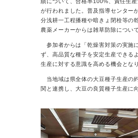
績について、合格率100%、責任生
が行われました。普及指導センター
分浅耕一工程播種や暗きょ閉栓等の
農薬メーカーからは雑草防除につい
参加者からは「乾燥害対策の実施に
ず、高品質な種子を安定生産できる
生産に対する意識を高める機会とな
当地域は県全体の大豆種子生産の約
関と連携し、大豆の良質種子生産に