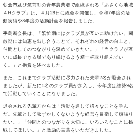
朝倉市及び筑前町の青年農業者で組織される「あさくら地域
４Hクラブ」は、４月28日に総会を開催し、令和7年度の活
動実績や8年度の活動計画を報告しました。
手島新会長は、「繁忙期にはクラブ員が互いに助け合い、閑
散期には知恵を出し合うことで、それぞれの経営の向上と、
仲間としてのつながりを深めていきたい。」「当クラブが互
いに成長できる場であり続けるよう精一杯取り組んでい
く。」と抱負を述べました。
また、これまでクラブ活動に尽力された先輩2名が退会され
ましたが、新たに1名のクラブ員が加入し、今年度は総勢9名
で活動していくことになりました。
退会される先輩方からは「活動を通して様々なことを学ん
だ。先輩として恥ずかしくないような経営を目指して頑張り
たい。」「仲間とのつながりを大切に、いろいろなことに挑
戦してほしい。」と激励の言葉をいただきました。