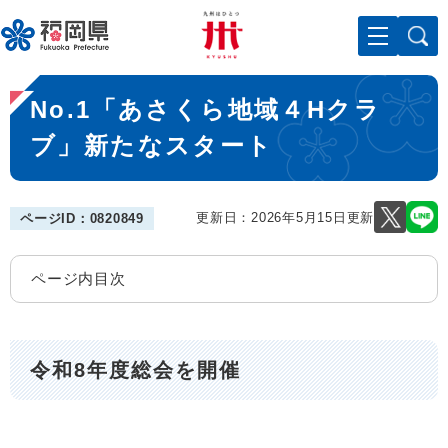
ペ
メニューを飛ばして本文へ
ー
ジ
の
本
先
No.1「あさくら地域４Hクラ
文
頭
で
ブ」新たなスタート
す
。
更新日：2026年5月15日更新
ページID：0820849
ページ内目次
令和8年度総会を開催