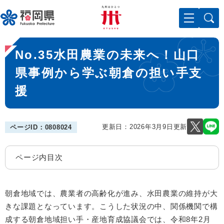
ペ
メニューを飛ばして本文へ
ー
ジ
の
本
先
No.35水田農業の未来へ！山口
文
頭
で
県事例から学ぶ朝倉の担い手支
す
援
。
更新日：2026年3月9日更新
ページID：0808024
ページ内目次
朝倉地域では、農業者の高齢化が進み、水田農業の維持が大
きな課題となっています。こうした状況の中、関係機関で構
成する朝倉地域担い手・産地育成協議会では、令和8年2月