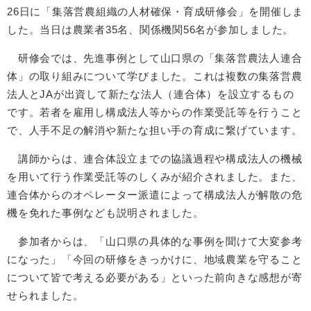
26日に「集落営農組織の人材確保・育成研修会」を開催しま
した。当日は農業者35名、関係機関56名が参加しました。
研修会では、先進事例として山口県の「集落営農法人連合
体」の取り組みについて学びました。これは複数の集落営農
法人とJAが出資して新たな法人（連合体）を設立するもの
です。若者を雇用し構成法人等からの作業受託等を行うこと
で、人手不足の解消や新たな担い手の育成に繋げています。
講師からは、連合体設立までの協議過程や構成法人の機械
を用いて行う作業受託等のしくみが紹介されました。また、
連合体からのオペレーター派遣によって構成法人が解散の危
機を免れた事例なども説明されました。
参加者からは、「山口県の具体的な事例を聞けて大変参考
になった」「今回の研修をきっかけに、地域農業を守ること
について皆で考える必要がある」といった前向きな感想が寄
せられました。