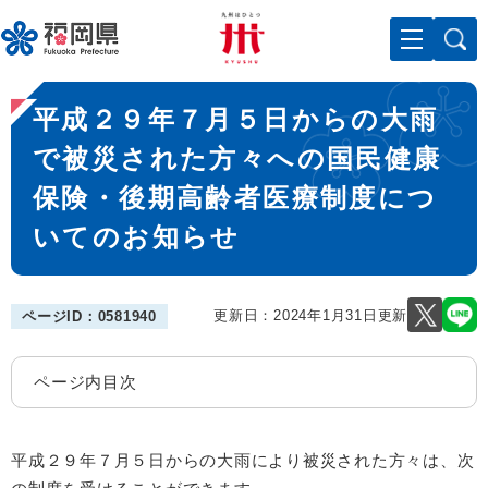
ペ
メニューを飛ばして本文へ
ー
ジ
の
本
先
平成２９年７月５日からの大雨
文
頭
で
で被災された方々への国民健康
す
保険・後期高齢者医療制度につ
。
いてのお知らせ
更新日：2024年1月31日更新
ページID：0581940
ページ内目次
平成２９年７月５日からの大雨により被災された方々は、次