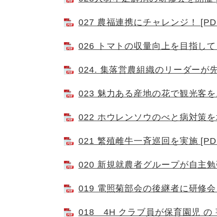
027 農福連携にチャレンジ！ [PD
026 トマトの収量向上を目指して [
024. 集落営農組織のリーダーが先
023 魅力ある産地の花で観光客をお
022 ホウレンソウのべと病対策を地
021 繁殖雌牛一斉巡回を実施 [PD
020 新規就農者グループが自主勉強
019 電照菊部会の後継者に研修会を
018 4H クラブ員が保育園児 の 