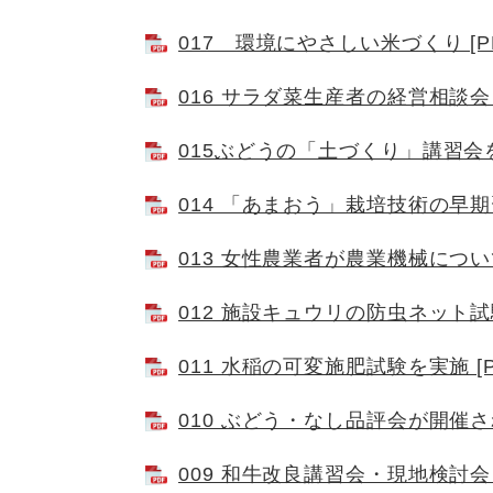
017 環境にやさしい米づくり [P
016 サラダ菜生産者の経営相談会を
015ぶどうの「土づくり」講習会を開
014 「あまおう」栽培技術の早期習
013 女性農業者が農業機械について
012 施設キュウリの防虫ネット試験
011 水稲の可変施肥試験を実施 [P
010 ぶどう・なし品評会が開催され
009 和牛改良講習会・現地検討会を