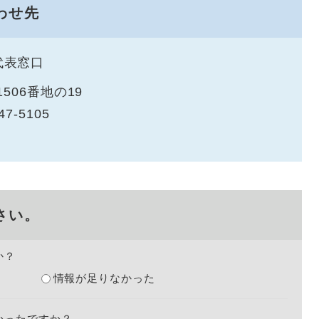
わせ先
代表窓口
506番地の19
47-5105
さい。
か？
情報が足りなかった
かったですか？