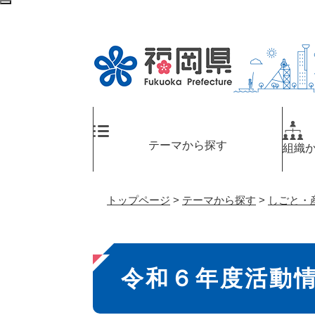
ペ
検
ー
索
ジ
エ
の
リ
先
ア
頭
へ
で
す
。
テーマから探す
組織
トップページ
>
テーマから探す
>
しごと・
本
令和６年度活動
文