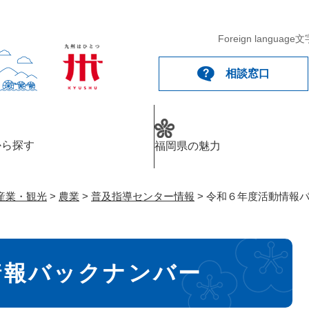
メニューを飛ばして本文へ
Foreign language
文
相談窓口
から探す
福岡県の魅力
産業・観光
>
農業
>
普及指導センター情報
>
令和６年度活動情報
情報バックナンバー