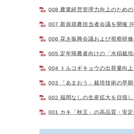
008 農業経営管理力向上のための研
007 新規就農担当者会議を開催 [P
006 花き振興会議および視察研修会
005 定年帰農者向けの「水稲栽培の
004 トルコギキョウの出荷量向上を
003 「あまおう」栽培技術の早期習
002 福岡なしの生産拡大を目指して
001 カキ「秋王」の高品質・安定生