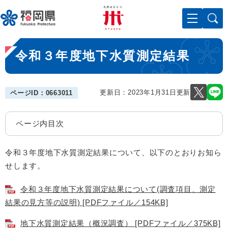
ペ
メニューを飛ばして本文へ
ー
ジ
の
本
先
令和３年度地下水質測定結果
文
頭
で
す
。
更新日：2023年1月31日更新
ページID：0663011
ページ内目次
令和３年度地下水質測定結果について、以下のとおりお知ら
せします。
令和３年度地下水質測定結果について(調査項目、測定
結果の見方等の説明) [PDFファイル／154KB]
地下水質測定結果（概況調査） [PDFファイル／375KB]