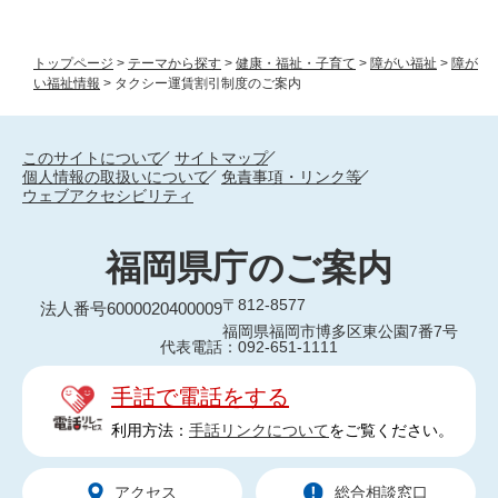
トップページ
>
テーマから探す
>
健康・福祉・子育て
>
障がい福祉
>
障が
い福祉情報
>
タクシー運賃割引制度のご案内
このサイトについて
サイトマップ
個人情報の取扱いについて
免責事項・リンク等
ウェブアクセシビリティ
福岡県庁のご案内
〒812-8577
法人番号6000020400009
福岡県福岡市博多区東公園7番7号
代表電話：092-651-1111
手話で電話をする
利用方法：
手話リンクについて
をご覧ください。
アクセス
総合相談窓口