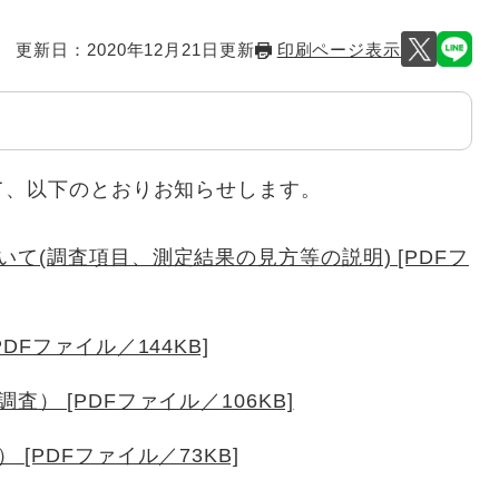
更新日：2020年12月21日更新
印刷ページ表示
て、以下のとおりお知らせします。
て(調査項目、測定結果の見方等の説明) [PDFフ
Fファイル／144KB]
） [PDFファイル／106KB]
[PDFファイル／73KB]