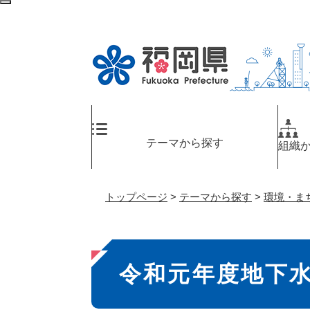
ペ
検
ー
索
ジ
エ
の
リ
先
ア
頭
へ
で
す
。
テーマから探す
組織
トップページ
>
テーマから探す
>
環境・ま
本
令和元年度地下
文