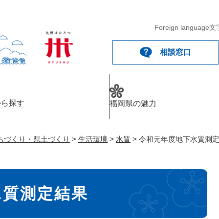
メニューを飛ばして本文へ
Foreign language
文
相談窓口
から探す
福岡県の魅力
ちづくり・県土づくり
>
生活環境
>
水質
>
令和元年度地下水質測
水質測定結果