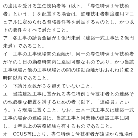
の適用を受ける主任技術者等（以下、「専任特例１号技術
者」という。）を配置する場合は、監理技術者制度運用マニ
ュアルに定められる資格要件等を満足するものとし、かつ以
下の要件をすべて満たすこと。
ア 各工事の請負金額が１億円未満（建築一式工事は２億円
未満）であること。
イ 工事の工事現場間の距離が、同一の専任特例１号技術者
がその１日の勤務時間内に巡回可能なものであり、かつ当該
工事現場と他の工事現場との間の移動距離がおおむね片道２
時間以内であること。
ウ 下請け次数が３を超えていないこと。
エ 当該建設工事に置かれる専任特例１号技術者との連絡そ
の他必要な措置を講ずるための者（以下、「連絡員」とい
う。）を現場に置くこと。なお、土木一式工事又は建築一式
工事の場合の連絡員は、当該工事と同業種の建設工事に関
し、１年以上の実務経験を有するものであること。
オ CCUS等により、専任特例１号技術者が遠隔から現場作