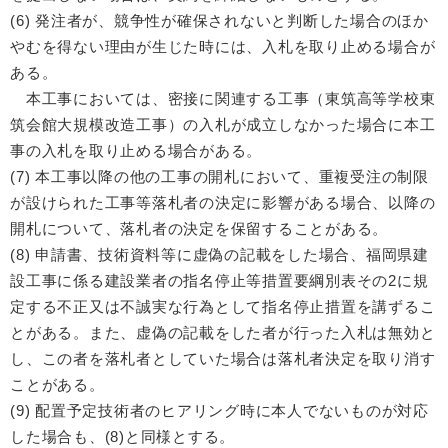
(6) 発注者が、競争性が確保されないと判断した場合のほか
やむを得ない理由が生じた時には、入札を取り止める場合が
ある。
本工事においては、密接に関連する工事（東筑高等学校東
筑会館大規模改造工事）の入札が成立しなかった場合に本工
事の入札を取り止める場合がある。
(7) 本工事以降の他の工事の開札において、重複受注の制限
が設けられた工事等落札者の決定に影響がある場合、以降の
開札について、落札者の決定を保留することがある。
(8) 申請書、技術資料等に虚偽の記載をした場合、福岡県建
設工事に係る建設業者の指名停止等措置要綱別表その2に規
定する不正又は不誠実な行為として指名停止措置を講ずるこ
とがある。また、虚偽の記載をした者が行った入札は無効と
し、この者を落札者としていた場合は落札者決定を取り消す
ことがある。
(9) 配置予定技術者のヒアリング時に本人でないものが対応
した場合も、(8)と同様とする。