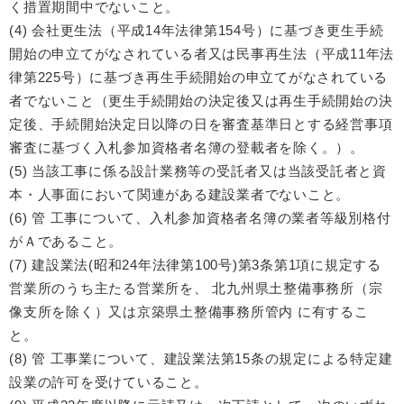
く措置期間中でないこと。
(4) 会社更生法（平成14年法律第154号）に基づき更生手続
開始の申立てがなされている者又は民事再生法（平成11年法
律第225号）に基づき再生手続開始の申立てがなされている
者でないこと（更生手続開始の決定後又は再生手続開始の決
定後、手続開始決定日以降の日を審査基準日とする経営事項
審査に基づく入札参加資格者名簿の登載者を除く。）。
(5) 当該工事に係る設計業務等の受託者又は当該受託者と資
本・人事面において関連がある建設業者でないこと。
(6) 管 工事について、入札参加資格者名簿の業者等級別格付
がＡであること。
(7) 建設業法(昭和24年法律第100号)第3条第1項に規定する
営業所のうち主たる営業所を、 北九州県土整備事務所（宗
像支所を除く）又は京築県土整備事務所管内 に有するこ
と。
(8) 管 工事業について、建設業法第15条の規定による特定建
設業の許可を受けていること。