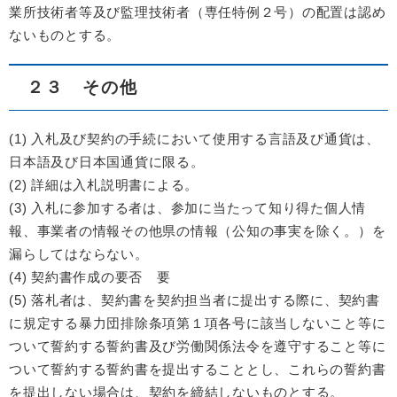
業所技術者等及び監理技術者（専任特例２号）の配置は認め
ないものとする。
２３ その他
(1) 入札及び契約の手続において使用する言語及び通貨は、
日本語及び日本国通貨に限る。
(2) 詳細は入札説明書による。
(3) 入札に参加する者は、参加に当たって知り得た個人情
報、事業者の情報その他県の情報（公知の事実を除く。）を
漏らしてはならない。
(4) 契約書作成の要否 要
(5) 落札者は、契約書を契約担当者に提出する際に、契約書
に規定する暴力団排除条項第１項各号に該当しないこと等に
ついて誓約する誓約書及び労働関係法令を遵守すること等に
ついて誓約する誓約書を提出することとし、これらの誓約書
を提出しない場合は、契約を締結しないものとする。