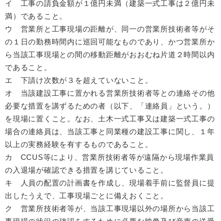
イ 工事の請負金額が１億円未満（建築一式工事は２億円未
満）であること。
ウ 営業所と工事現場の距離が、同一の営業所技術者等がそ
の１日の勤務時間内に巡回可能なものであり、かつ営業所か
ら当該工事現場との間の移動距離がおおむね片道２時間以内
であること。
エ 下請け次数が３を超えていないこと。
オ 当該建設工事に置かれる営業所技術者等との連絡その他
必要な措置を講ずるための者（以下、「連絡員」という。）
を現場に置くこと。なお、土木一式工事又は建築一式工事の
場合の連絡員は、当該工事と同業種の建設工事に関し、１年
以上の実務経験を有するものであること。
カ CCUS等により、営業所技術者等が遠隔から現場作業員
の入退場が確認できる措置を講じていること。
キ 人員の配置の計画書を作成し、現場着手前に監督員に提
出したうえで、工事現場ごとに備えおくこと。
ク 営業所技術者等が、当該工事現場以外の場所から当該工