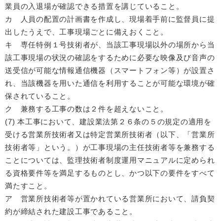
業員の入退場が確認できる措置を講じていること。
カ 人員の配置の計画書を作成し、現場着手前に監督員に提
出したうえで、工事現場ごとに備えおくこと。
キ 専任特例１号技術者が、当該工事現場以外の場所から当
該工事現場の状況の確認をするために必要な映像及び音声の
送受信が可能な情報通信機器（スマートフォン等）が設置さ
れ、当該機器を用いた通信を利用することが可能な環境が確
保されていること。
ク 兼務する工事の数は２件を超えないこと。
(7) 本工事において、建設業法第２６条の５の規定の適用を
受ける営業所技術者又は特定営業所技術者（以下、「営業所
技術者等」という。）が工事現場の主任技術者等を兼務する
ことについては、監理技術者制度運用マニュアルに定められ
る資格要件等を満足するものとし、かつ以下の要件をすべて
満たすこと。
ア 営業所技術者等が置かれている営業所において、請負契
約が締結された建設工事であること。