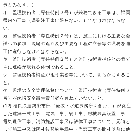
事とみなす。）
オ 監理技術者（専任特例２号）が兼務できる工事は、福岡
県内の工事（県発注工事に限らない。）でなければならな
い。
カ 監理技術者（専任特例２号）は、施工における主要な会
議への参加、現場の巡回及び主要な工程の立会等の職務を適
正に遂行しなければならない。
キ 監理技術者（専任特例２号）と監理技術者補佐との間で
常に連絡が取れる体制であること。
ク 監理技術者補佐が担う業務等について、明らかにするこ
と。
ケ 現場の安全管理体制について、監理技術者（専任特例２
号）が統括安全衛生責任者を兼ねていないこと。
(12) 福岡県建築都市部（流域下水道事務所を含む。）が発注
した建築一式工事、電気工事、管工事、機械器具設置工事、
電気通信工事、消防施設工事又は解体工事について、元請と
して施工中又は落札後契約手続中（当該工事の開札以前に他