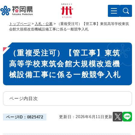
ペ
メ
ー
ニ
ジ
ュ
の
ー
トップページ
>
入札・公募
>
（重複受注可）【管工事】東筑高等学校東筑
先
を
会館大規模改造機械設備工事に係る一般競争入札
頭
飛
で
ば
本
す
し
（重複受注可）【管工事】東筑
。
て
文
本
高等学校東筑会館大規模改造機
文
へ
械設備工事に係る一般競争入札
ページ内目次
更新日：2026年6月11日更新
ページID：0825472