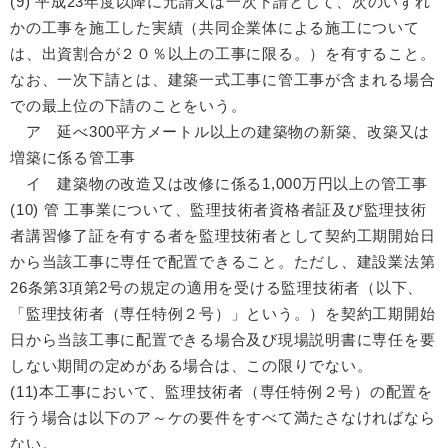
(9) 平成23年度以降に元請又は一次下請として、次のいずれ
かの工事を施工した実績（共同企業体による施工について
は、出資割合が２０％以上の工事に限る。）を有すること。
なお、一次下請とは、建築一式工事に管工事が含まれる場合
での最上位の下請のことをいう。
ア 延べ300平方メートル以上の建築物の新築、改築又は
増築に係る管工事
イ 建築物の改造又は改修に係る1,000万円以上の管工事
(10) 管 工事業について、監理技術者資格者証及び監理技術
者講習修了証を有する者を監理技術者として契約工期開始日
から当該工事に専任で配置できること。ただし、建設業法第
26条第3項第2号の規定の適用を受ける監理技術者（以下、
「監理技術者（専任特例２号）」という。）を契約工期開始
日から当該工事に配置できる場合及び現場説明書に専任を要
しない期間の定めがある場合は、この限りでない。
(11)本工事において、監理技術者（専任特例２号）の配置を
行う場合は以下のア～ケの要件をすべて満たさなければなら
ない。