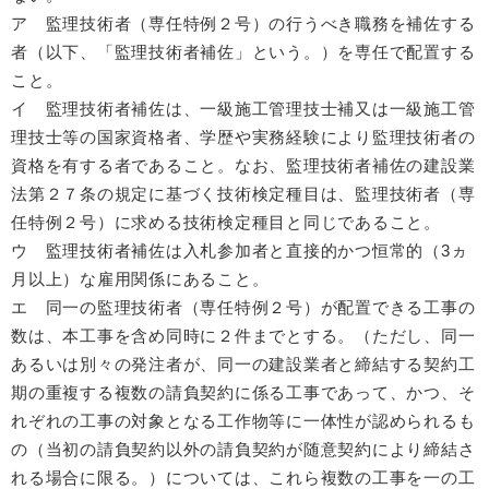
ア 監理技術者（専任特例２号）の行うべき職務を補佐する
者（以下、「監理技術者補佐」という。）を専任で配置する
こと。
イ 監理技術者補佐は、一級施工管理技士補又は一級施工管
理技士等の国家資格者、学歴や実務経験により監理技術者の
資格を有する者であること。なお、監理技術者補佐の建設業
法第２７条の規定に基づく技術検定種目は、監理技術者（専
任特例２号）に求める技術検定種目と同じであること。
ウ 監理技術者補佐は入札参加者と直接的かつ恒常的（3ヵ
月以上）な雇用関係にあること。
エ 同一の監理技術者（専任特例２号）が配置できる工事の
数は、本工事を含め同時に２件までとする。（ただし、同一
あるいは別々の発注者が、同一の建設業者と締結する契約工
期の重複する複数の請負契約に係る工事であって、かつ、そ
れぞれの工事の対象となる工作物等に一体性が認められるも
の（当初の請負契約以外の請負契約が随意契約により締結さ
れる場合に限る。）については、これら複数の工事を一の工