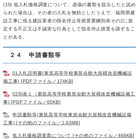
(10) 低入札価格調査について、虚偽の書類を提出したと認め
られた場合は、その者の入札を無効としたうえで、福岡県建
設工事に係る建設業者の指名停止等措置要綱別表その2に規
定する不正又は不誠実な行為として指名停止措置を講ずるこ
とがある。
２４ 申請書類等
01入札説明書(東筑高等学校東筑会館大規模改造機械設
備工事) [PDFファイル／174KB]
02別表１（東筑高等学校東筑会館大規模改造機械設備工
事) [PDFファイル／65KB]
申請書類等(東筑高等学校東筑会館大規模改造機械設備
工事) [その他のファイル／1.63MB]
低入札価格調査票について [その他のファイル／466KB]