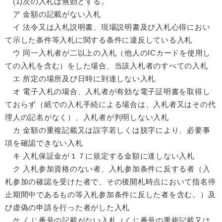
(1)次の入札は無効とする。
ア 金額の記載がない入札
イ 法令又は入札説明書、現場説明書及び入札心得におい
て示した条件等入札に関する条件に違反している入札
ウ 同一入札者が二以上の入札（他人のICカードを使用し
ての入札を含む）をした場合、当該入札者のすべての入札
エ 所定の場所及び日時に到達しない入札
オ 電子入札の場合、入札者が有効な電子証明書を取得し
ておらず（紙での入札手続による場合は、入札者又はその代
理人の記名がなく）、入札者が判明しない入札
カ 金額の重複記載又は誤字若しくは脱字により、必要事
項を確認できない入札
キ 入札保証金が１７に規定する金額に達しない入札
ク 入札参加資格のない者、入札参加条件に反する者（入
札参加の確認を受けた者で、その後開札時点において指名停
止期間中であるもの等入札参加条件に反した者を含む。）及
び虚偽の申請を行った者がした入札
ケ くじ番号の記載がない入札（くじ番号の重複記載又は