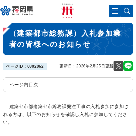
ペ
メニューを飛ばして本文へ
ー
ジ
の
本
先
（建築都市総務課）入札参加業
文
頭
で
者の皆様へのお知らせ
す
。
更新日：2026年2月25日更新
ページID：0802062
ページ内目次
建築都市部建築都市総務課発注工事の入札参加に参加さ
れる方は、以下のお知らせを確認し入札に参加してくださ
い。