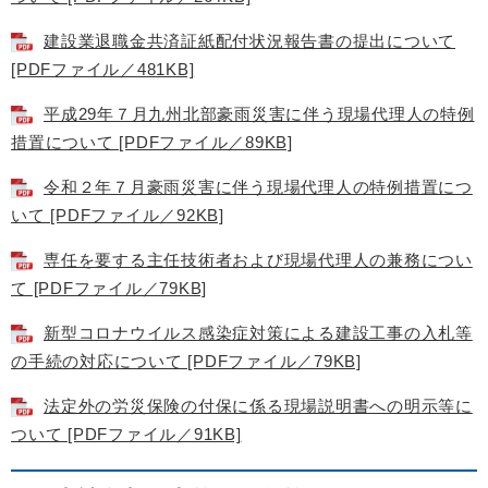
建設業退職金共済証紙配付状況報告書の提出について
[PDFファイル／481KB]
平成29年７月九州北部豪雨災害に伴う現場代理人の特例
措置について [PDFファイル／89KB]
令和２年７月豪雨災害に伴う現場代理人の特例措置につ
いて [PDFファイル／92KB]
専任を要する主任技術者および現場代理人の兼務につい
て [PDFファイル／79KB]
新型コロナウイルス感染症対策による建設工事の入札等
の手続の対応について [PDFファイル／79KB]
法定外の労災保険の付保に係る現場説明書への明示等に
ついて [PDFファイル／91KB]