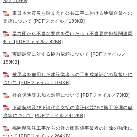
ル／119KB]
東日本大震災を踏まえた公共工事における地場企業への
支援について [PDFファイル／199KB]
暴力団から不当な要求を受けたら（不当要求排除関連周
知） [PDFファイル／82KB]
実態調査に対する協力依頼について [PDFファイル／
159KB]
被災者を雇用した建設業者への工事成績評定の取扱いに
ついて [PDFファイル／103KB]
社会保険等未加入対策について [PDFファイル／73KB]
下請契約及び下請代金支払の適正化並びに施工管理の徹
底等について [PDFファイル／412KB]
福岡県発注工事からの暴力団関係事業者の排除の強化に
ついて [PDFファイル／264KB]