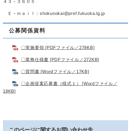
４３－３６０５
Ｅ－ｍａｉｌ：shokunokai@pref.fukuoka.lg.jp
公募関係資料
〇実施要領 [PDFファイル／278KB]
〇業務仕様書 [PDFファイル／272KB]
〇質問書 [Wordファイル／17KB]
〇企画提案応募書（様式１） [Wordファイル／
18KB]
このページに関するお問い合わせ先