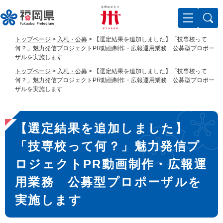
ペ
メ
ー
ニ
ジ
ュ
の
ー
トップページ
>
入札・公募
>
【選定結果を追加しました】「技専校って
先
を
何？」魅力発信プロジェクトPR動画制作・広報運用業務 公募型プロポー
頭
飛
ザルを実施します
で
ば
トップページ
>
入札・公募
>
【選定結果を追加しました】「技専校って
す
し
何？」魅力発信プロジェクトPR動画制作・広報運用業務 公募型プロポー
。
て
ザルを実施します
本
文
本
へ
【選定結果を追加しました】
文
「技専校って何？」魅力発信プ
ロジェクトPR動画制作・広報運
用業務 公募型プロポーザルを
実施します