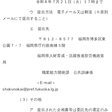
令和８年７月２１日（火）１７時まで
ウ 提出方法 電子メール又は郵送（※原則
メールにて提出すること）
エ 提出先
〒８１２－８５７７ 福岡市博多区東
公園７－７ 福岡県庁行政南棟５階
福岡県人材育成・活躍推進部労働政策
局
職業能力開発課 公共訓練係
＜E-mail＞
shokunokai@pref.fukuoka.lg.jp
（３）その他
ア 提出された企画書等は委託先の選定のみ