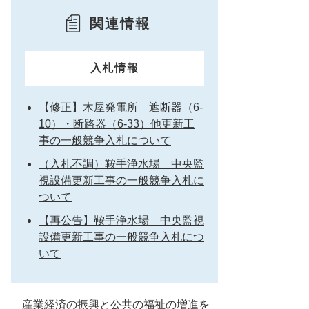
関連情報
入札情報
【修正】木屋発電所 遮断器（6-
10）・断路器（6-33）他更新工
事の一般競争入札について
（入札不調）鞍手浄水場 中央監
視設備更新工事の一般競争入札に
ついて
【再公告】鞍手浄水場 中央監視
設備更新工事の一般競争入札につ
いて
産業経済の振興と公共の福祉の増進を