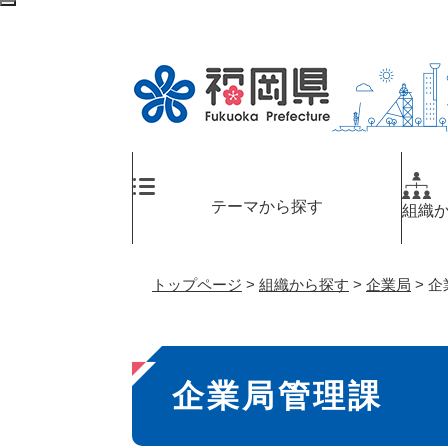
ペ
検
ー
索
ジ
エ
の
リ
先
ア
頭
へ
で
す
。
テーマから探す
組織
トップページ
>
組織から探す
>
企業局
>
企
本
企業局管理課
文