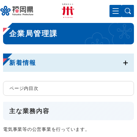
ペ
メニューを飛ばして本文へ
ー
ジ
の
本
先
企業局管理課
文
頭
で
す
。
新着情報
ページ内目次
主な業務内容
電気事業等の公営事業を行っています。