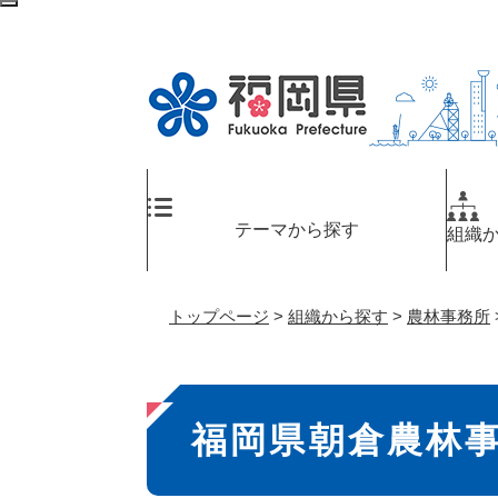
ペ
検
ー
索
ジ
エ
の
リ
先
ア
頭
へ
で
す
。
テーマから探す
組織
トップページ
>
組織から探す
>
農林事務所
本
福岡県朝倉農林
文