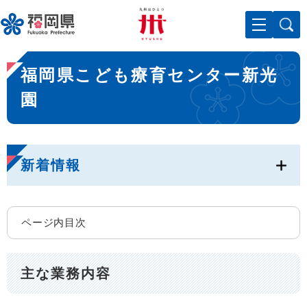
ペ
メニューを飛ばして本文へ
ー
ジ
の
本
先
福岡県こども療育センター新光
文
頭
で
園
す
。
新着情報
ページ内目次
主な業務内容