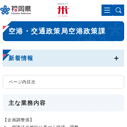
ペ
メニューを飛ばして本文へ
ー
ジ
の
本
先
空港・交通政策局空港政策課
文
頭
で
す
。
新着情報
ページ内目次
主な業務内容
【企画調整係】