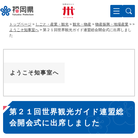
ペ
メ
ー
ニ
ジ
ュ
の
ー
トップページ
>
しごと・産業・観光
>
観光・物産
>
物産振興・地場産業
>
>
先
を
ようこそ知事室へ
>
第２１回世界観光ガイド連盟総会開会式に出席しまし
頭
飛
た
で
ば
す
し
。
て
本
文
ようこそ知事室へ
へ
本
第２１回世界観光ガイド連盟総
文
会開会式に出席しました