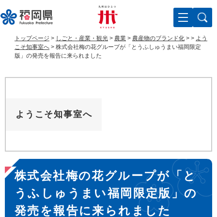
ペ
メ
ー
ニ
ジ
ュ
の
ー
トップページ
>
しごと・産業・観光
>
農業
>
農産物のブランド化
>
>
よう
先
を
こそ知事室へ
>
株式会社梅の花グループが「とうふしゅうまい福岡限定
頭
飛
版」の発売を報告に来られました
で
ば
す
し
。
て
本
文
ようこそ知事室へ
へ
本
株式会社梅の花グループが「と
文
うふしゅうまい福岡限定版」の
発売を報告に来られました