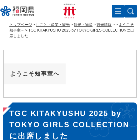
ペ
メ
ー
ニ
ジ
ュ
の
ー
トップページ
>
しごと・産業・観光
>
観光・物産
>
観光情報
>
>
ようこそ
先
を
知事室へ
>
TGC KITAKYUSHU 2025 by TOKYO GIRLS COLLECTIONに出
頭
飛
席しました
で
ば
す
し
。
て
本
文
ようこそ知事室へ
へ
本
TGC KITAKYUSHU 2025 by
文
TOKYO GIRLS COLLECTION
に出席しました