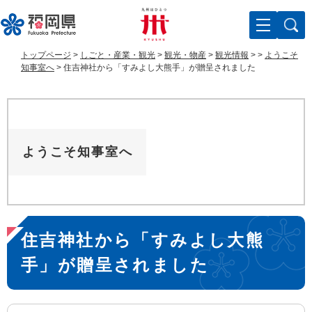
ペ
メ
ー
ニ
ジ
ュ
の
ー
トップページ
>
しごと・産業・観光
>
観光・物産
>
観光情報
>
>
ようこそ
先
を
知事室へ
>
住吉神社から「すみよし大熊手」が贈呈されました
頭
飛
で
ば
す
し
。
て
本
ようこそ知事室へ
文
へ
本
住吉神社から「すみよし大熊
文
手」が贈呈されました